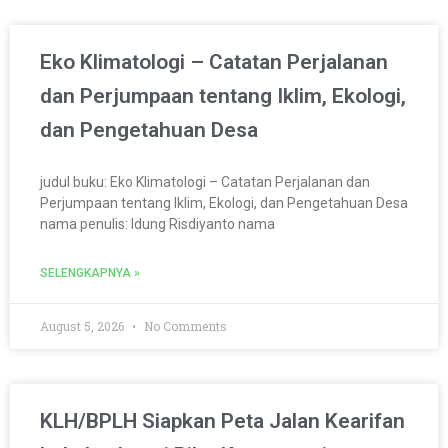
P
P
P
P
Eko Klimatologi – Catatan Perjalanan
a
a
a
a
g
g
g
g
dan Perjumpaan tentang Iklim, Ekologi,
e
e
e
e
dan Pengetahuan Desa
judul buku: Eko Klimatologi – Catatan Perjalanan dan
Perjumpaan tentang Iklim, Ekologi, dan Pengetahuan Desa
nama penulis: Idung Risdiyanto nama
SELENGKAPNYA »
August 5, 2026
No Comments
KLH/BPLH Siapkan Peta Jalan Kearifan