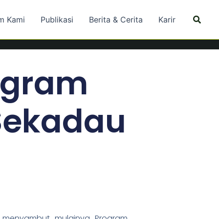
Searc
m Kami
Publikasi
Berita & Cerita
Karir
ogram
Sekadau
, menyambut mulainya Program