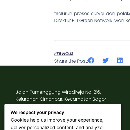
“Seluruh proses survei dan pela
Direktur PILI Green Network Iwan S
Previous
Share the Post:
Jalan Tumenggung Wiradireja No. 216,
Kelurahan Cimahpar, Kecamatan Bogor
Utara, Kota Bogor, Jawa Barat 16155
We respect your privacy
Cookies help us improve your experience,
Telepon: +62 251 8657002
deliver personalized content, and analyze
Email:
piligreennetwork@gmail.com