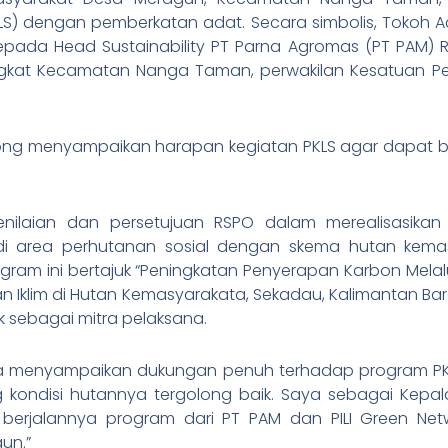
KLS) dengan pemberkatan adat. Secara simbolis, Tokoh
ada Head Sustainability PT Parna Agromas (PT PAM) Ry
gkat Kecamatan Nanga Taman, perwakilan Kesatuan Pe
ong menyampaikan harapan kegiatan PKLS agar dapat be
ilaian dan persetujuan RSPO dalam merealisasikan 
di area perhutanan sosial dengan skema hutan kema
gram ini bertajuk “Peningkatan Penyerapan Karbon Melal
 Iklim di Hutan Kemasyarakata, Sekadau, Kalimantan Bar
k sebagai mitra pelaksana.
a menyampaikan dukungan penuh terhadap program PK
ondisi hutannya tergolong baik. Saya sebagai Kep
berjalannya program dari PT PAM dan PILI Green Net
un.”