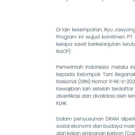
Di lain kesempatan, Ryu Jaeyo
Program ini wujud komitmen P
kelapa sawit berkelanjutan te
RaCP).
Pemerintah Indonesia melalui 
kepada Kelompok Tani Beganak 
Nasional (SRN) Nomor 11-RE-X-20
Kewajiban lain setelah terdaft
diverifikasi dan divalidasi oleh 
KLHK.
Dalam penyusunan DRAM diperlu
sosial ekonomi dan budaya masy
dan kajian simpanan karbon (Ca