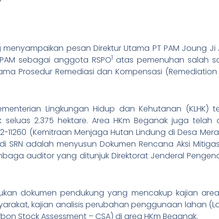
ng menyampaikan pesan Direktur Utama PT PAM Joung Ji
1
T PAM sebagai anggota RSPO
atas pemenuhan salah s
rutama Prosedur Remediasi dan Kompensasi (Remediatio
Kementerian Lingkungan Hidup dan Kehutanan (KLHK) te
seluas 2.375 hektare. Area HKm Beganak juga telah di
22-11260 (Kemitraan Menjaga Hutan Lindung di Desa Mera
ar di SRN adalah menyusun Dokumen Rencana Aksi Mitigas
lembaga auditor yang ditunjuk Direktorat Jenderal Pengenda
kan dokumen pendukung yang mencakup kajian area ber
arakat, kajian analisis perubahan penggunaan lahan (La
rbon Stock Assessment – CSA) di area HKm Beganak.