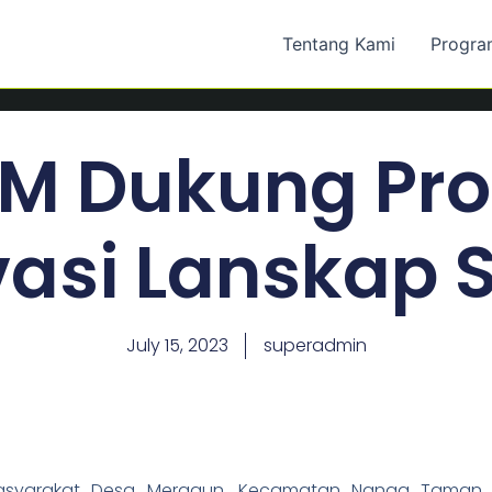
Tentang Kami
Progra
AM Dukung Pr
vasi Lanskap 
July 15, 2023
superadmin
 Masyarakat Desa Meragun, Kecamatan Nanga Taman